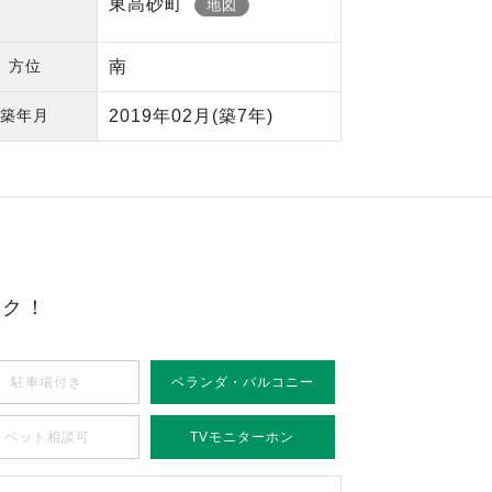
東高砂町
地図
方位
南
築年月
2019年02月
(築7年)
ック！
駐車場付き
ベランダ・バルコニー
ペット相談可
TVモニターホン