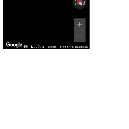
Map Data
Terms
Report a problem