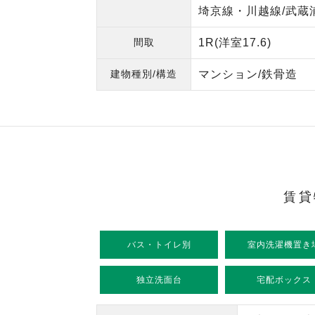
埼京線・川越線/武蔵浦
間取
1R(洋室17.6)
建物種別/構造
マンション/鉄骨造
賃貸
バス・トイレ別
室内洗濯機置き
独立洗面台
宅配ボックス