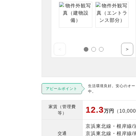
＜
＞
生活環境良好。安心のオー
アピールポイント
中。
家賃（管理費
12.3
万円
（10,00
等）
京浜東北線・根岸線/
交通
京浜東北線・根岸線/