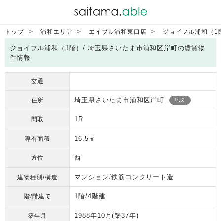
トップ
浦和エリア
エイブル浦和東口店
ジョイフル浦和（1
ジョイフル浦和（1階）/ 埼玉県さいたま市浦和区岸町の賃貸物
件情報
交通
埼玉県さいたま市浦和区岸町
住所
地図
1R
間取
16.5㎡
専有面積
西
方位
マンション/鉄筋コンクリート造
建物種別/構造
1階/4階建
階/階建て
1988年10月
(築37年)
築年月