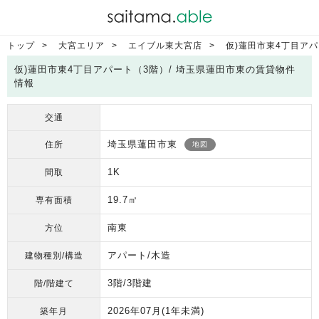
トップ
大宮エリア
エイブル東大宮店
仮)蓮田市東4丁目ア
仮)蓮田市東4丁目アパート（3階）/ 埼玉県蓮田市東の賃貸物件
情報
交通
埼玉県蓮田市東
住所
地図
1K
間取
19.7㎡
専有面積
南東
方位
アパート/木造
建物種別/構造
3階/3階建
階/階建て
2026年07月
(1年未満)
築年月