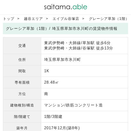
トップ
越谷エリア
エイブル谷塚店
グレーシア草加（1階）
グレーシア草加（1階）/ 埼玉県草加市氷川町の賃貸物件情報
東武伊勢崎・大師線/草加駅 徒歩6分
交通
東武伊勢崎・大師線/谷塚駅 徒歩13分
埼玉県草加市氷川町
住所
1K
間取
28.48㎡
専有面積
南
方位
マンション/鉄筋コンクリート造
建物種別/構造
1階/3階建
階/階建て
2017年12月
(築8年)
築年月