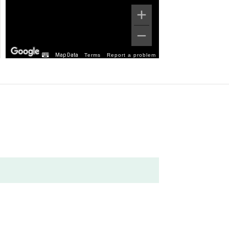
Map Data
Terms
Report a problem