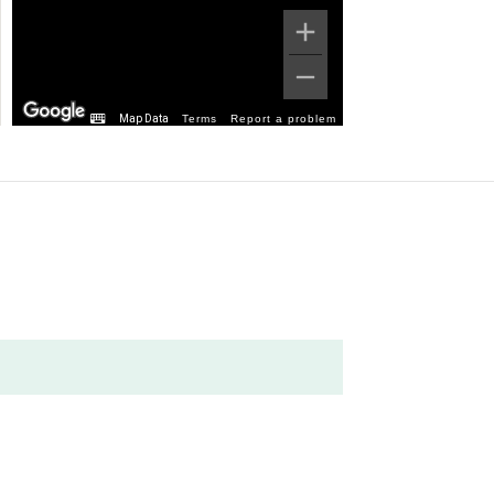
Map Data
Terms
Report a problem