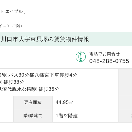
ト エイブル ]
イスＹ（1階）
玉県川口市大字東貝塚の賃貸物件情報
電話でお問合せ
048-288-0755
口駅 バス30分峯八幡宮下車停歩4分
 徒歩38分
見沼代親水公園駅 徒歩35分
専有面積
44.95㎡
階/階建て
1階/2階建