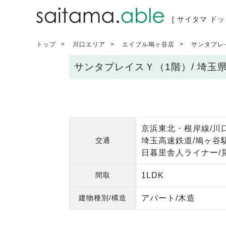
[ サイタマ ドッ
トップ
川口エリア
エイブル鳩ヶ谷店
サンタプレ
サンタプレイスＹ（1階）/ 埼
京浜東北・根岸線/川
交通
埼玉高速鉄道/鳩ヶ谷駅
日暮里舎人ライナー/
間取
1LDK
建物種別/構造
アパート/木造