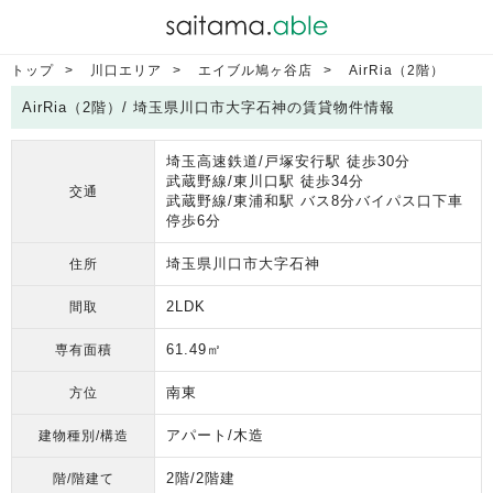
トップ
川口エリア
エイブル鳩ヶ谷店
AirRia（2階）
AirRia（2階）/ 埼玉県川口市大字石神の賃貸物件情報
埼玉高速鉄道/戸塚安行駅 徒歩30分
武蔵野線/東川口駅 徒歩34分
交通
武蔵野線/東浦和駅 バス8分バイパス口下車
停歩6分
埼玉県川口市大字石神
住所
2LDK
間取
61.49㎡
専有面積
南東
方位
アパート/木造
建物種別/構造
2階/2階建
階/階建て