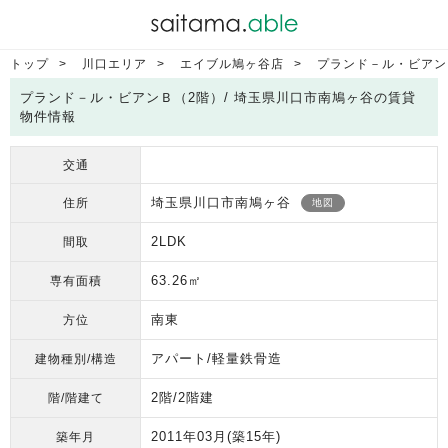
トップ
川口エリア
エイブル鳩ヶ谷店
プランド－ル・ビアン
プランド－ル・ビアンＢ（2階）/ 埼玉県川口市南鳩ヶ谷の賃貸
物件情報
交通
埼玉県川口市南鳩ヶ谷
住所
地図
2LDK
間取
63.26㎡
専有面積
南東
方位
アパート/軽量鉄骨造
建物種別/構造
2階/2階建
階/階建て
2011年03月
(築15年)
築年月