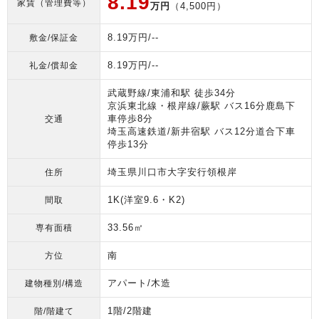
8.19
家賃（管理費等）
万円
（4,500円）
8.19万円/--
敷金/保証金
8.19万円/--
礼金/償却金
武蔵野線/東浦和駅 徒歩34分
京浜東北線・根岸線/蕨駅 バス16分鹿島下
車停歩8分
交通
埼玉高速鉄道/新井宿駅 バス12分道合下車
停歩13分
埼玉県川口市大字安行領根岸
住所
1K(洋室9.6・K2)
間取
33.56㎡
専有面積
南
方位
アパート/木造
建物種別/構造
1階/2階建
階/階建て