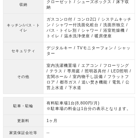
クローゼット / シューズボックス / 床下収
収納
納
ガスコンロ付 / コンロ2口 / システムキッチ
ン / シャワー付洗面化粧台 / 洗面所独立 /
キッチン/バス・ト
イレ
バス・トイレ別 / シャワー / 浴室乾燥機 /
トイレ / 温水洗浄便座 / 暖房便座
デジタルキー / TVモニターフォン / シャッ
セキュリティ
ター
室内洗濯機置場 / エアコン / フローリング
/ テラス / 専用庭 / 照明器具付 / LED照明 /
玄関ホール / 室内物干し設備 / フラットフ
その他
ロア / 都市ガス / 追い焚き機能 / 電気 / 公
営上水道 / 下水道
有料駐車場1台(8,800円/月)
駐車・駐輪
※駐車場の料金は1台分の表示となります。
1ヶ月
更新料
--
家賃保証会社等