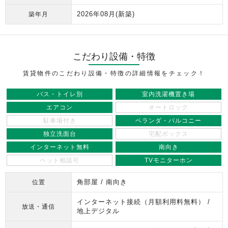
2026年08月
(新築)
築年月
こだわり設備・特徴
賃貸物件のこだわり設備・特徴の詳細情報をチェック！
バス・トイレ別
室内洗濯機置き場
エアコン
オートロック
駐車場付き
ベランダ・バルコニー
独立洗面台
宅配ボックス
インターネット無料
南向き
ペット相談可
TVモニターホン
角部屋 / 南向き
位置
インターネット接続（月額利用料無料） /
放送・通信
地上デジタル