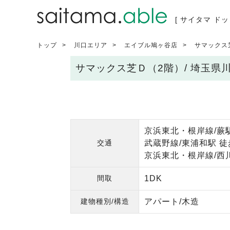
[ サイタマ ドッ
トップ
川口エリア
エイブル鳩ヶ谷店
サマックス
サマックス芝Ｄ（2階）/ 埼玉県
京浜東北・根岸線/蕨駅
交通
武蔵野線/東浦和駅 徒
京浜東北・根岸線/西川
間取
1DK
建物種別/構造
アパート/木造