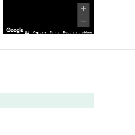
Map Data
Terms
Report a problem