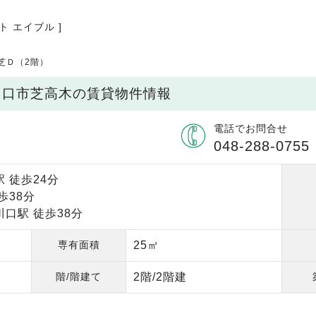
ト エイブル ]
芝Ｄ（2階）
川口市芝高木の賃貸物件情報
電話でお問合せ
048-288-0755
 徒歩24分
歩38分
口駅 徒歩38分
専有面積
25㎡
階/階建て
2階/2階建