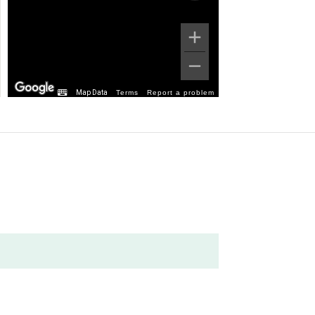
Map Data
Terms
Report a problem