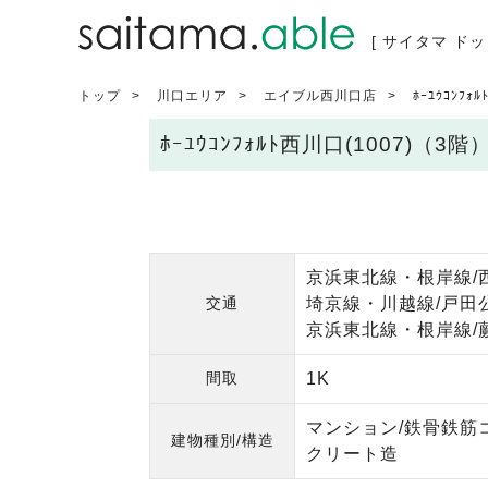
[ サイタマ ドッ
トップ
川口エリア
エイブル西川口店
ﾎｰﾕｳｺﾝﾌｫ
ﾎｰﾕｳｺﾝﾌｫﾙﾄ西川口(1007)
京浜東北線・根岸線/
交通
埼京線・川越線/戸田
京浜東北線・根岸線/蕨
間取
1K
マンション/鉄骨鉄筋
建物種別/構造
クリート造