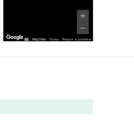
Map Data
Terms
Report a problem