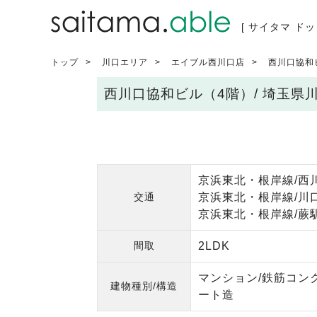
[ サイタマ ドッ
トップ
川口エリア
エイブル西川口店
西川口協和
西川口協和ビル（4階）/ 埼玉県
京浜東北・根岸線/西
交通
京浜東北・根岸線/川口
京浜東北・根岸線/蕨駅
間取
2LDK
マンション/鉄筋コン
建物種別/構造
ート造