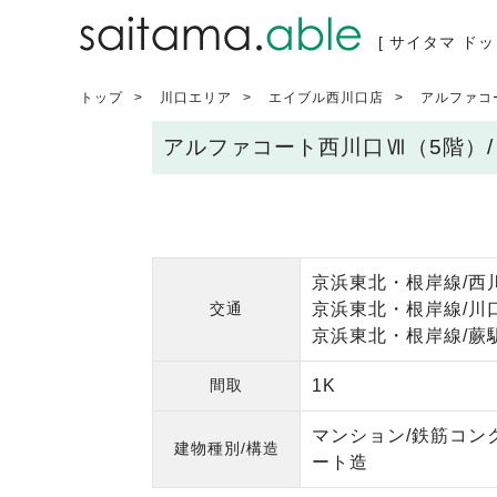
[ サイタマ ドッ
トップ
川口エリア
エイブル西川口店
アルファコ
アルファコート西川口Ⅶ（5階）
京浜東北・根岸線/西
交通
京浜東北・根岸線/川口
京浜東北・根岸線/蕨駅
間取
1K
マンション/鉄筋コン
建物種別/構造
ート造