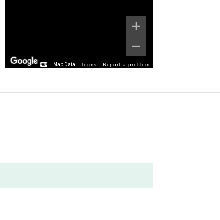
Map Data
Terms
Report a problem