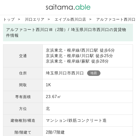
トップ
川口エリア
エイブル西川口店
アルファコート西川口
アルファコート西川口Ⅶ（2階）/ 埼玉県川口市西川口の賃貸物
件情報
京浜東北・根岸線/西川口駅 徒歩6分
京浜東北・根岸線/川口駅 徒歩25分
交通
京浜東北・根岸線/蕨駅 徒歩28分
埼玉県川口市西川口
住所
地図
1K
間取
23.67㎡
専有面積
北
方位
マンション/鉄筋コンクリート造
建物種別/構造
2階/7階建
階/階建て