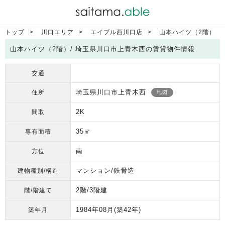
トップ
川口エリア
エイブル西川口店
山本ハイツ（2階）
山本ハイツ（2階）/ 埼玉県川口市上青木西の賃貸物件情報
交通
埼玉県川口市上青木西
住所
地図
2K
間取
35㎡
専有面積
南
方位
マンション/鉄骨造
建物種別/構造
2階/3階建
階/階建て
1984年08月
(築42年)
築年月