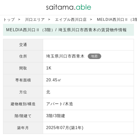
トップ
川口エリア
エイブル西川口店
MELDIA西川口Ⅱ（3
MELDIA西川口Ⅱ（3階）/ 埼玉県川口市西青木の賃貸物件情報
交通
埼玉県川口市西青木
住所
地図
1K
間取
20.45㎡
専有面積
北
方位
アパート/木造
建物種別/構造
3階/3階建
階/階建て
2025年07月
(築1年)
築年月