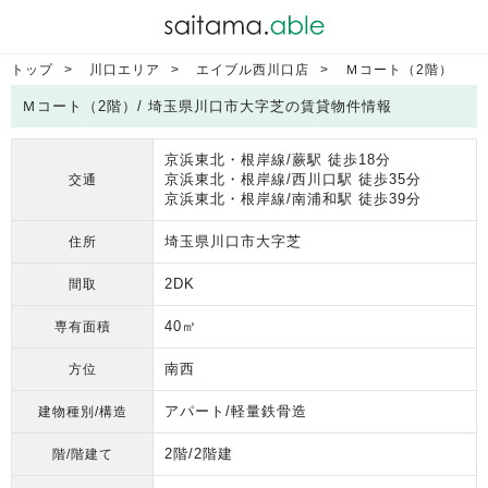
トップ
川口エリア
エイブル西川口店
Ｍコート（2階）
Ｍコート（2階）/ 埼玉県川口市大字芝の賃貸物件情報
京浜東北・根岸線/蕨駅 徒歩18分
京浜東北・根岸線/西川口駅 徒歩35分
交通
京浜東北・根岸線/南浦和駅 徒歩39分
埼玉県川口市大字芝
住所
2DK
間取
40㎡
専有面積
南西
方位
アパート/軽量鉄骨造
建物種別/構造
2階/2階建
階/階建て