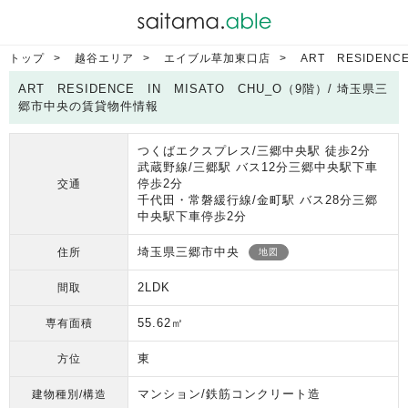
トップ
越谷エリア
エイブル草加東口店
ART RESIDENC
ART RESIDENCE IN MISATO CHU_O（9階）/ 埼玉県三
郷市中央の賃貸物件情報
つくばエクスプレス/三郷中央駅 徒歩2分
武蔵野線/三郷駅 バス12分三郷中央駅下車
停歩2分
交通
千代田・常磐緩行線/金町駅 バス28分三郷
中央駅下車停歩2分
埼玉県三郷市中央
住所
地図
2LDK
間取
55.62㎡
専有面積
東
方位
マンション/鉄筋コンクリート造
建物種別/構造