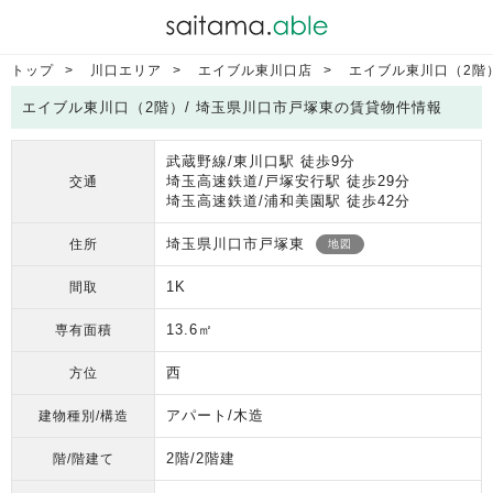
トップ
川口エリア
エイブル東川口店
エイブル東川口（2階
エイブル東川口（2階）/ 埼玉県川口市戸塚東の賃貸物件情報
武蔵野線/東川口駅 徒歩9分
埼玉高速鉄道/戸塚安行駅 徒歩29分
交通
埼玉高速鉄道/浦和美園駅 徒歩42分
埼玉県川口市戸塚東
住所
地図
1K
間取
13.6㎡
専有面積
西
方位
アパート/木造
建物種別/構造
2階/2階建
階/階建て