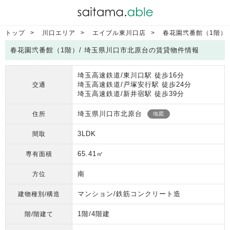
トップ
川口エリア
エイブル東川口店
春花園弐番館（1階）
春花園弐番館（1階）/ 埼玉県川口市北原台の賃貸物件情報
埼玉高速鉄道/東川口駅 徒歩16分
埼玉高速鉄道/戸塚安行駅 徒歩24分
交通
埼玉高速鉄道/新井宿駅 徒歩39分
埼玉県川口市北原台
住所
地図
3LDK
間取
65.41㎡
専有面積
南
方位
マンション/鉄筋コンクリート造
建物種別/構造
1階/4階建
階/階建て