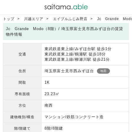
トップ
川越エリア
エイブルふじみ野店
Jc Grande Mo
Jc Grande Modo（8階）/ 埼玉県富士見市西みずほ台の賃貸
物件情報
東武鉄道東上線/みずほ台駅 徒歩1分
東武鉄道東上線/鶴瀬駅 徒歩18分
交通
東武鉄道東上線/柳瀬川駅 徒歩21分
埼玉県富士見市西みずほ台
住所
地図
1K
間取
23.23㎡
専有面積
南西
方位
マンション/鉄筋コンクリート造
建物種別/構造
8階/8階建
階/階建て