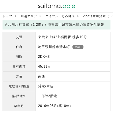
トップ
川越エリア
エイブルふじみ野店
Abe清水町貸家（1-
Abe清水町貸家（1-2階）/ 埼玉県川越市清水町の賃貸物件情報
東武東上線/上福岡駅 徒歩10分
交通
埼玉県川越市清水町
住所
地図
2DK+S
間取
45.11㎡
専有面積
南西
方位
貸家/木造
建物種別/構造
1-2階/2階建
階/階建て
2016年08月
(築10年)
築年月