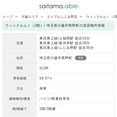
トップ
川越エリア
エイブルふじみ野店
ウィンクルムⅠ（2
ウィンクルムⅠ（2階）/ 埼玉県川越市熊野町の賃貸物件情報
東武東上線/上福岡駅 徒歩10分
東武東上線/新河岸駅 徒歩28分
交通
東武東上線/ふじみ野駅 徒歩35分
埼玉県川越市熊野町
住所
地図
2LDK
間取
58.37㎡
専有面積
南東
方位
ハイツ/軽量鉄骨造
建物種別/構造
2階/3階建
階/階建て