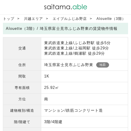
トップ
川越エリア
エイブルふじみ野店
Alouette（3階）
Alouette（3階）/ 埼玉県富士見市ふじみ野東の賃貸物件情報
東武鉄道東上線/ふじみ野駅 徒歩5分
東武鉄道東上線/上福岡駅 徒歩29分
交通
東武鉄道東上線/鶴瀬駅 徒歩29分
埼玉県富士見市ふじみ野東
住所
地図
1K
間取
25.92㎡
専有面積
南
方位
マンション/鉄筋コンクリート造
建物種別/構造
3階/4階建
階/階建て