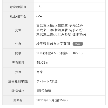
--/--
敷金/保証金
--/--
礼金/償却金
東武東上線/上福岡駅 徒歩12分
東武東上線/新河岸駅 徒歩29分
交通
東武東上線/ふじみ野駅 徒歩35分
埼玉県川越市大字藤間
住所
地図
2DK(洋室4.5・洋室6・DK9.5)
間取
48.03㎡
専有面積
南東
方位
アパート/木造
建物種別/構造
1階/2階建
階/階建て
2011年02月
(築15年)
築年月