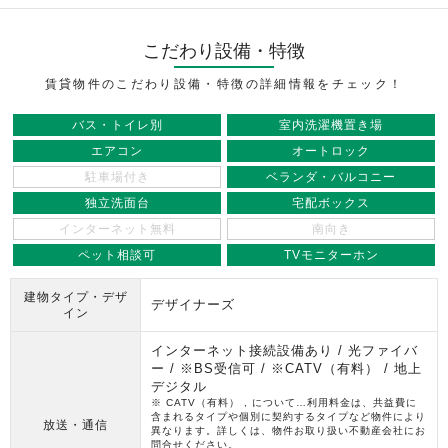
こだわり設備・特徴
賃貸物件のこだわり設備・特徴の詳細情報をチェック！
バス・トイレ別
室内洗濯機置き場
エアコン
オートロック
駐車場付き
ベランダ・バルコニー
独立洗面台
宅配ボックス
インターネット無料
南向き
ペット相談可
TVモニターホン
建物タイプ・デザ
デザイナーズ
イン
インターネット接続設備あり / 光ファイバ
ー / ※BS受信可 / ※CATV（有料） / 地上
デジタル
※ CATV（有料） , について…利用料金は、共益費に
含まれるタイプや個別に契約するタイプなど物件により
放送・通信
異なります。詳しくは、物件お取り扱い不動産会社にお
問合せください。