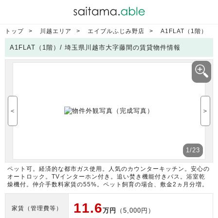
トップ
川越エリア
エイブルふじみ野店
A1FLAT（1階）
A1FLAT（1階）/ 埼玉県川越市大字藤間の賃貸物件情報
＜
＞
1
/23
ペット可。経済的な都市ガス使用。人気のカウンターキッチン。安心の
オートロック。TVインターホン付き。追い焚き機能付きバス。浴室乾
燥機付。仲介手数料家賃の55%。ペット飼育の場合、敷金2ヵ月分増。
11.6
家賃（管理費等）
万円
（5,000円）