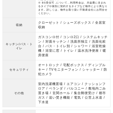
※ BS受信可 ,について…利用料金は、共益費に含まれ
るタイプや個別に契約するタイプなど物件により異なり
ます。詳しくは、物件お取り扱い不動産会社にお問合せ
ください。
クローゼット / シューズボックス / 全居室
収納
収納
ガスコンロ付 / コンロ2口 / システムキッチ
ン / 対面キッチン / 洗面所独立 / 洗面化粧
キッチン/バス・ト
台 / バス・トイレ別 / シャワー / 浴室乾燥
イレ
機 / 浴室に窓 / トイレ / 温水洗浄便座 / 暖
房便座
オートロック / 宅配ボックス / ディンプル
キー / TVモニターフォン / シャッター / 防
セキュリティ
犯カメラ
室内洗濯機置場 / エアコン / クッションフ
ロア / ベランダ / バルコニー / 敷地内ごみ
置き場 / 玄関ホール / 集合郵便受け / 都市
その他
ガス / 追い焚き機能 / 電気 / 公営上水道 /
下水道