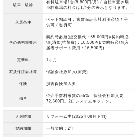
有料駐車場1台(8,800円/月) / 自転車置き場
駐車・駐輪
※駐車場の料金は1台分の表示となります。
ペット相談可 / 家賃保証会社利用必須 / 子
入居条件
供可 / 独身可
契約時必須(鍵交換代：55,000円)/契約時必
須(消毒(抗菌費)：16,500円)/契約時必須(入
その他初期費用
居者サポート費用：16,500円)
1ヶ月
更新料
保証会社必加入(実費)
家賃保証会社等
損害保険加入要。
保険
仲介手数料家賃の55% 保証会社加入要
備考
72,600円。2口システムキッチン。
リフォーム中(2026年08月下旬)
入居時期
一般契約：2年
契約期間