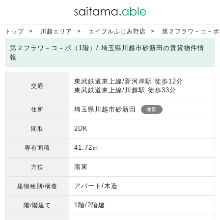
トップ
川越エリア
エイブルふじみ野店
第２フラワ－コ－ポ
第２フラワ－コ－ポ（1階）/ 埼玉県川越市砂新田の賃貸物件情
報
東武鉄道東上線/新河岸駅 徒歩12分
交通
東武鉄道東上線/川越駅 徒歩33分
埼玉県川越市砂新田
住所
地図
2DK
間取
41.72㎡
専有面積
南東
方位
アパート/木造
建物種別/構造
1階/2階建
階/階建て