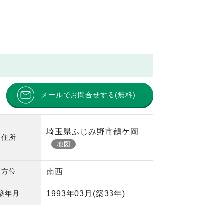
メールでお問合せする(無料)
埼玉県ふじみ野市鶴ケ岡
住所
地図
方位
南西
築年月
1993年03月
(築33年)