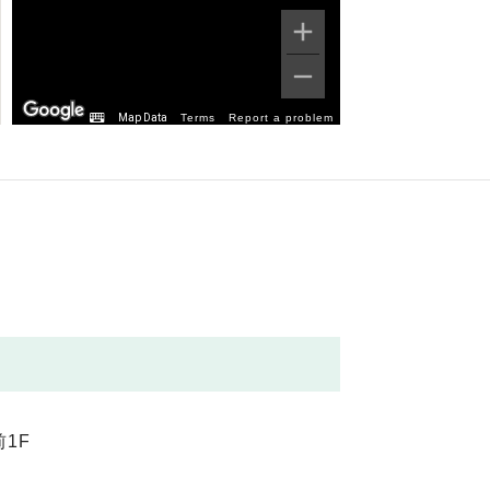
Map Data
Terms
Report a problem
1F