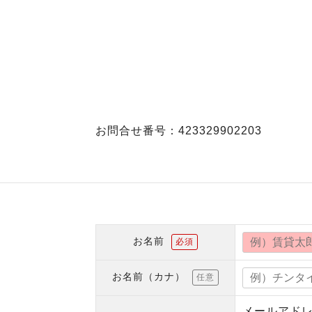
お問合せ番号：423329902203
お名前
必須
お名前（カナ）
任意
メールアド