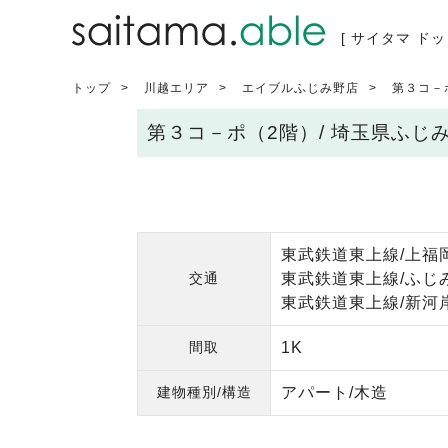
[ サイタマ ドッ
トップ
川越エリア
エイブルふじみ野店
第３コ－
第３コ－ポ（2階）/ 埼玉県ふじ
東武鉄道東上線/上福岡
交通
東武鉄道東上線/ふじみ
東武鉄道東上線/新河岸
間取
1K
建物種別/構造
アパート/木造