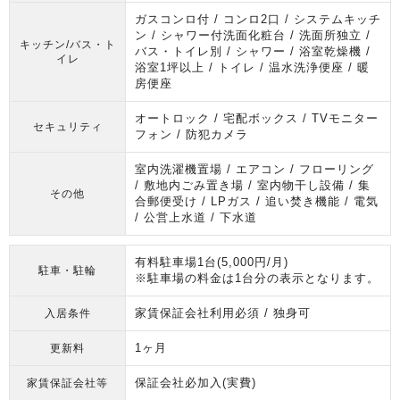
ガスコンロ付 / コンロ2口 / システムキッチ
ン / シャワー付洗面化粧台 / 洗面所独立 /
キッチン/バス・ト
バス・トイレ別 / シャワー / 浴室乾燥機 /
イレ
浴室1坪以上 / トイレ / 温水洗浄便座 / 暖
房便座
オートロック / 宅配ボックス / TVモニター
セキュリティ
フォン / 防犯カメラ
室内洗濯機置場 / エアコン / フローリング
/ 敷地内ごみ置き場 / 室内物干し設備 / 集
その他
合郵便受け / LPガス / 追い焚き機能 / 電気
/ 公営上水道 / 下水道
有料駐車場1台(5,000円/月)
駐車・駐輪
※駐車場の料金は1台分の表示となります。
家賃保証会社利用必須 / 独身可
入居条件
1ヶ月
更新料
保証会社必加入(実費)
家賃保証会社等