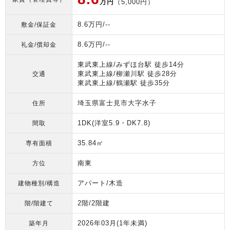
万円
（5,000円）
8.6万円/--
敷金/保証金
8.6万円/--
礼金/償却金
東武東上線/みずほ台駅 徒歩14分
東武東上線/柳瀬川駅 徒歩28分
交通
東武東上線/鶴瀬駅 徒歩35分
埼玉県富士見市大字水子
住所
1DK(洋室5.9・DK7.8)
間取
35.84㎡
専有面積
南東
方位
アパート/木造
建物種別/構造
2階/2階建
階/階建て
2026年03月
(1年未満)
築年月