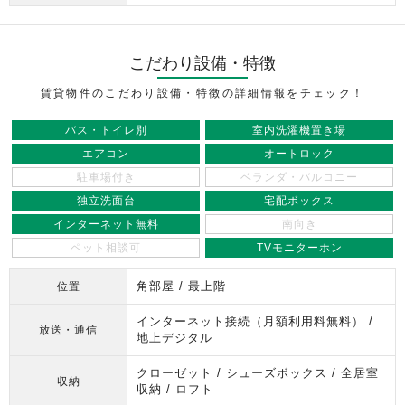
こだわり設備・特徴
賃貸物件のこだわり設備・特徴の詳細情報をチェック！
バス・トイレ別
室内洗濯機置き場
エアコン
オートロック
駐車場付き
ベランダ・バルコニー
独立洗面台
宅配ボックス
インターネット無料
南向き
ペット相談可
TVモニターホン
角部屋 / 最上階
位置
インターネット接続（月額利用料無料） /
放送・通信
地上デジタル
クローゼット / シューズボックス / 全居室
収納
収納 / ロフト