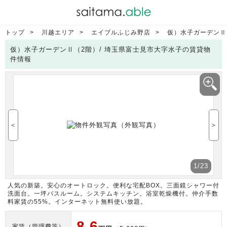
トップ
川越エリア
エイブルふじみ野店
仮）水子ガーデンⅡ
仮）水子ガーデンⅡ（2階）/ 埼玉県富士見市大字水子の賃貸物
件情報
＜
＞
1
/23
人気の新築。安心のオートロック。便利な宅配BOX。三面鏡シャワー付
洗面台。一坪バスルーム。システムキッチン。浴室乾燥機付。仲介手数
料家賃の55%。インターネット無料使い放題。
8.6
家賃（管理費等）