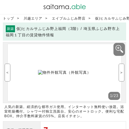
トップ
川越エリア
エイブルふじみ野店
仮)ヒカルサふじみ
仮)ヒカルサふじみ野上福岡（3階）/ 埼玉県ふじみ野市上
新築
福岡１丁目の賃貸物件情報
＜
＞
1
/23
人気の新築。経済的な都市ガス使用。インターネット無料使い放題。浴
室乾燥機付。シャワー付独立洗面台。安心のオートロック。便利な宅配
BOX。仲介手数料家賃の55%。店長イチオシ。