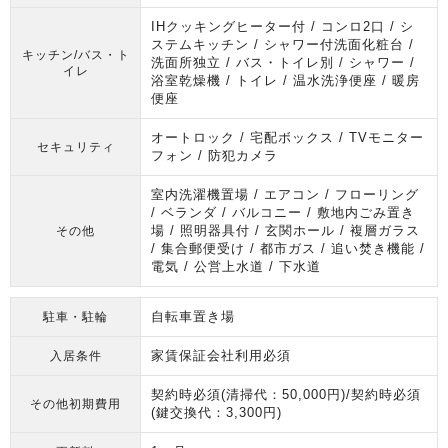
IHクッキングヒーター付 / コンロ2口 / シ
ステムキッチン / シャワー付洗面化粧台 /
キッチン/バス・ト
洗面所独立 / バス・トイレ別 / シャワー /
イレ
浴室乾燥機 / トイレ / 温水洗浄便座 / 暖房
便座
オートロック / 宅配ボックス / TVモニター
セキュリティ
フォン / 防犯カメラ
室内洗濯機置場 / エアコン / フローリング
/ ベランダ / バルコニー / 敷地内ごみ置き
場 / 照明器具付 / 玄関ホール / 複層ガラス
その他
/ 集合郵便受け / 都市ガス / 追い焚き機能 /
電気 / 公営上水道 / 下水道
自転車置き場
駐車・駐輪
家賃保証会社利用必須
入居条件
契約時必須(清掃代：50,000円)/契約時必須
その他初期費用
(鍵交換代：3,300円)