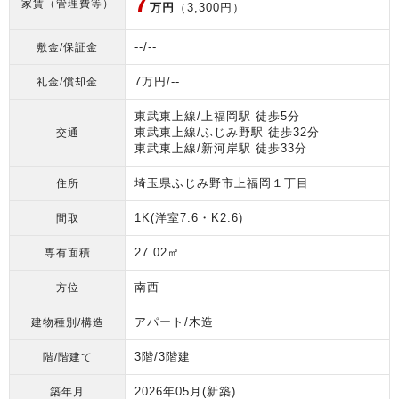
7
家賃（管理費等）
万円
（3,300円）
--/--
敷金/保証金
7万円/--
礼金/償却金
東武東上線/上福岡駅 徒歩5分
東武東上線/ふじみ野駅 徒歩32分
交通
東武東上線/新河岸駅 徒歩33分
埼玉県ふじみ野市上福岡１丁目
住所
1K(洋室7.6・K2.6)
間取
27.02㎡
専有面積
南西
方位
アパート/木造
建物種別/構造
3階/3階建
階/階建て
2026年05月
(新築)
築年月