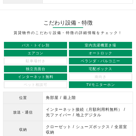
こだわり設備・特徴
賃貸物件のこだわり設備・特徴の詳細情報をチェック！
バス・トイレ別
室内洗濯機置き場
エアコン
オートロック
駐車場付き
ベランダ・バルコニー
独立洗面台
宅配ボックス
インターネット無料
南向き
ペット相談可
TVモニターホン
角部屋 / 最上階
位置
インターネット接続（月額利用料無料） /
放送・通信
光ファイバー / 地上デジタル
クローゼット / シューズボックス / 全居室
収納
収納