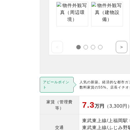
＜
＞
アピールポイン
人気の新築。経済的な都市ガ
ト
数料家賃の55%。店長イチオ
家賃（管理費
7.3
万円
（3,300円
等）
東武東上線/上福岡駅 
交通
東武東上線/ふじみ野駅