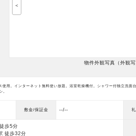
＜
物件外観写真（外観写
ス使用。インターネット無料使い放題。浴室乾燥機付。シャワー付独立洗面台
シ。
敷金/保証金
--/--
礼
）
徒歩5分
 徒歩32分