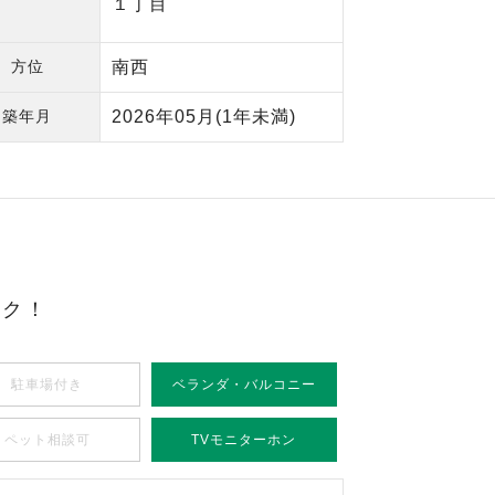
１丁目
方位
南西
築年月
2026年05月
(1年未満)
ック！
駐車場付き
ベランダ・バルコニー
ペット相談可
TVモニターホン