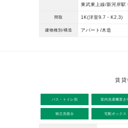
東武東上線/新河岸駅 
間取
1K(洋室9.7・K2.3)
建物種別/構造
アパート/木造
賃貸
バス・トイレ別
室内洗濯機置き
独立洗面台
宅配ボックス