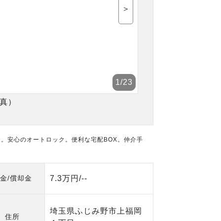
＞
1
/23
真）
。安心のオートロック。便利な宅配BOX。仲介手
金/償却金
7.3万円/--
埼玉県ふじみ野市上福岡
住所