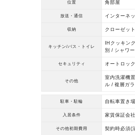
位置
角部屋
放送・通信
インターネッ
収納
クローゼット 
IHクッキング
キッチン/バス・トイレ
別 / シャワー
セキュリティ
オートロック 
室内洗濯機置場
その他
ル / 複層ガラ
駐車・駐輪
自転車置き
入居条件
家賃保証会
その他初期費用
契約時必須(清