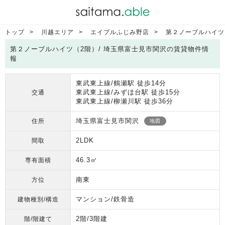
トップ
川越エリア
エイブルふじみ野店
第２ノーブルハイツ
第２ノーブルハイツ（2階）/ 埼玉県富士見市関沢の賃貸物件情
報
東武東上線/鶴瀬駅 徒歩14分
東武東上線/みずほ台駅 徒歩15分
交通
東武東上線/柳瀬川駅 徒歩36分
埼玉県富士見市関沢
住所
地図
2LDK
間取
46.3㎡
専有面積
南東
方位
マンション/鉄骨造
建物種別/構造
2階/3階建
階/階建て