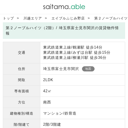
トップ
川越エリア
エイブルふじみ野店
第２ノーブルハイツ
第２ノーブルハイツ（2階）/ 埼玉県富士見市関沢の賃貸物件情
報
東武鉄道東上線/鶴瀬駅 徒歩14分
東武鉄道東上線/みずほ台駅 徒歩15分
交通
東武鉄道東上線/柳瀬川駅 徒歩36分
埼玉県富士見市関沢
住所
地図
2LDK
間取
42㎡
専有面積
南西
方位
マンション/鉄骨造
建物種別/構造
2階/3階建
階/階建て