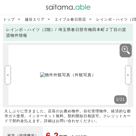
トップ
越谷エリア
エイブル春日部店
レインボ－ハイツ（2
レインボ－ハイツ（2階）/ 埼玉県春日部市梅田本町２丁目の賃
貸物件情報
＜
＞
1
/21
久しぶりに空きました。店長のお薦め物件。自社管理物件。経済的な都
市ガス使用。インターネット無料。契約開始日相談可。クレジットカー
ドで契約金払えます。詳細はお問い合わせください。
6.2
家賃（管理費等）