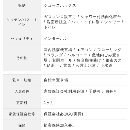
シューズボックス
収納
ガスコンロ設置可 / シャワー付洗面化粧台
キッチン/バス・ト
/ 洗面所独立 / バス・トイレ別 / シャワー /
イレ
トイレ
インターホン
セキュリティ
室内洗濯機置場 / エアコン / フローリング
/ ベランダ / バルコニー / 敷地内ごみ置き
その他
場 / 玄関ホール / 集合郵便受け / 都市ガス
/ 給湯 / 電気 / 公営上水道 / 下水道
自転車置き場
駐車・駐輪
家賃保証会社利用必須 / 子供可 / 独身可
入居条件
1ヶ月
更新料
保証会社必加入(実費)
家賃保証会社等
損害保険加入要。
保険