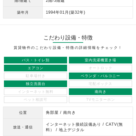
2階/3階建
階/階建て
1994年01月
(築32年)
築年月
こだわり設備・特徴
賃貸物件のこだわり設備・特徴の詳細情報をチェック！
バス・トイレ別
室内洗濯機置き場
エアコン
オートロック
駐車場付き
ベランダ・バルコニー
独立洗面台
宅配ボックス
インターネット無料
南向き
ペット相談可
TVモニターホン
角部屋 / 南向き
位置
インターネット接続設備あり / CATV(無
放送・通信
料） / 地上デジタル