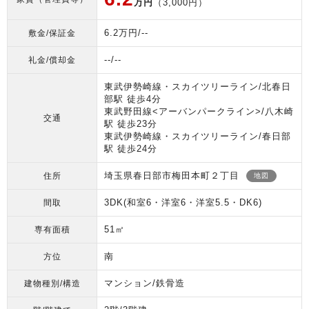
万円
（3,000円）
6.2万円/--
敷金/保証金
--/--
礼金/償却金
東武伊勢崎線・スカイツリーライン/北春日
部駅 徒歩4分
東武野田線<アーバンパークライン>/八木崎
交通
駅 徒歩23分
東武伊勢崎線・スカイツリーライン/春日部
駅 徒歩24分
埼玉県春日部市梅田本町２丁目
住所
地図
3DK(和室6・洋室6・洋室5.5・DK6)
間取
51㎡
専有面積
南
方位
マンション/鉄骨造
建物種別/構造