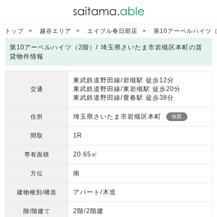
トップ
越谷エリア
エイブル春日部店
第10アーベルハイツ
第10アーベルハイツ（2階）/ 埼玉県さいたま市岩槻区本町の賃
貸物件情報
東武鉄道野田線/岩槻駅 徒歩12分
東武鉄道野田線/東岩槻駅 徒歩20分
交通
東武鉄道野田線/豊春駅 徒歩38分
埼玉県さいたま市岩槻区本町
住所
地図
1R
間取
20.65㎡
専有面積
南
方位
アパート/木造
建物種別/構造
2階/2階建
階/階建て