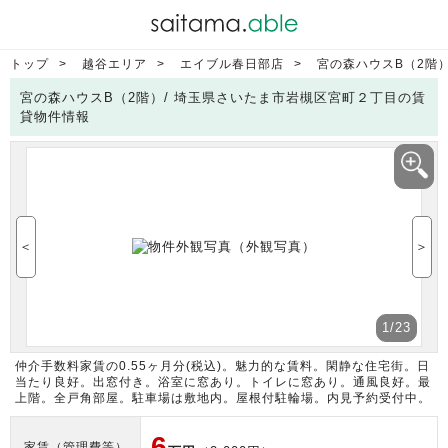
トップ
越谷エリア
エイブル春日部店
宮の森ハウスB（2階
宮の森ハウスB（2階）/ 埼玉県さいたま市岩槻区宮町２丁目の賃
貸物件情報
＜
＞
1
/23
仲介手数料家賃の0.55ヶ月分(税込)。魅力的な賃料。閑静な住宅街。日
当たり良好。出窓付き。浴室に窓あり。トイレに窓あり。通風良好。最
上階。全戸角部屋。駐車場は敷地内。屋根付駐輪場。内見予約受付中。
6
家賃（管理費等）