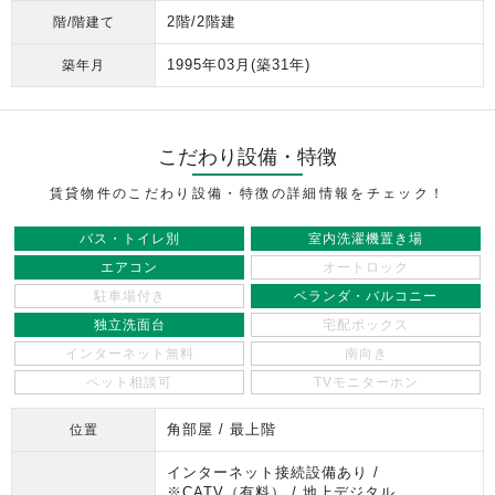
2階/2階建
階/階建て
1995年03月
(築31年)
築年月
こだわり設備・特徴
賃貸物件のこだわり設備・特徴の詳細情報をチェック！
バス・トイレ別
室内洗濯機置き場
エアコン
オートロック
駐車場付き
ベランダ・バルコニー
独立洗面台
宅配ボックス
インターネット無料
南向き
ペット相談可
TVモニターホン
角部屋 / 最上階
位置
インターネット接続設備あり /
※CATV（有料） / 地上デジタル