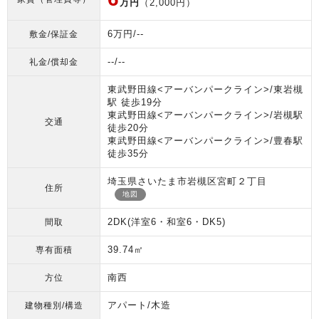
万円
（2,000円）
6万円/--
敷金/保証金
--/--
礼金/償却金
東武野田線<アーバンパークライン>/東岩槻
駅 徒歩19分
東武野田線<アーバンパークライン>/岩槻駅
交通
徒歩20分
東武野田線<アーバンパークライン>/豊春駅
徒歩35分
埼玉県さいたま市岩槻区宮町２丁目
住所
地図
2DK(洋室6・和室6・DK5)
間取
39.74㎡
専有面積
南西
方位
アパート/木造
建物種別/構造