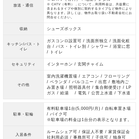
※ CATV（有料） , について…利用料金は、共益費に
放送・通信
含まれるタイプや個別に契約するタイプなど物件により
異なります。詳しくは、物件お取り扱い不動産会社にお
問合せください。
シューズボックス
収納
ガスコンロ設置可 / 洗面所独立 / 洗面化粧
キッチン/バス・ト
台 / バス・トイレ別 / シャワー / 浴室に窓
イレ
/ トイレ
インターホン / 玄関チャイム
セキュリティ
室内洗濯機置場 / エアコン / フローリング
/ ベランダ / バルコニー / 出窓 / 敷地内ご
その他
み置き場 / 照明器具付 / 集合郵便受け / LP
ガス / 給湯 / 電気 / 公営上水道 / 下水道
有料駐車場1台(5,000円/月) / 自転車置き場
/ バイク可
駐車・駐輪
※駐車場の料金は1台分の表示となります。
ルームシェア可 / 保証人不要 / 家賃保証会
入居条件
社利用必須 / 事務所可 / 子供可 / 独身可