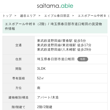
トップ
越谷エリア
エイブル春日部店
エスポアール中村Ｂ（
エスポアール中村Ｂ（2階）/ 埼玉県春日部市道口蛭田の賃貸物
件情報
東武鉄道野田線/豊春駅 徒歩5分
東武鉄道野田線/東岩槻駅 徒歩17分
交通
東武鉄道野田線/八木崎駅 徒歩29分
埼玉県春日部市道口蛭田
住所
地図
3LDK
間取
52㎡
専有面積
南
方位
アパート/木造
建物種別/構造
2階/2階建
階/階建て