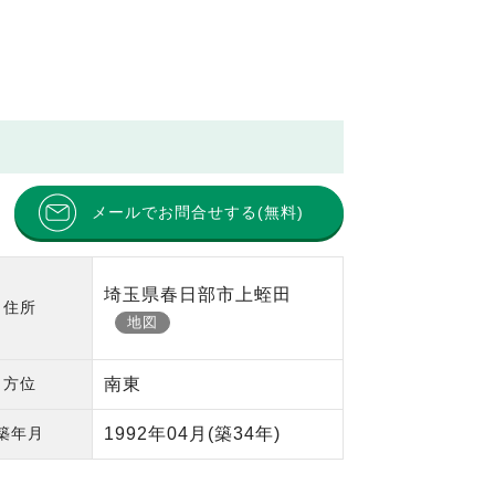
メールでお問合せする(無料)
埼玉県春日部市上蛭田
住所
地図
方位
南東
築年月
1992年04月
(築34年)