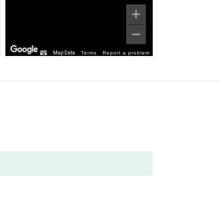
Map Data
Terms
Report a problem