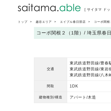
[ サイタマ ドッ
トップ
越谷エリア
エイブル春日部店
コーポ関根
コーポ関根２（1階）/ 埼玉県春
東武鉄道野田線/豊春駅
交通
東武鉄道野田線/東岩槻
東武鉄道野田線/八木崎
間取
1DK
建物種別/構造
アパート/木造