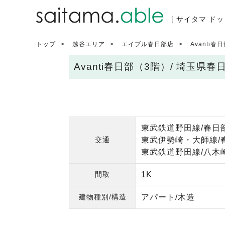
[ サイタマ ドッ
トップ
越谷エリア
エイブル春日部店
Avanti春
Avanti春日部（3階）/ 埼玉
東武鉄道野田線/春日部
交通
東武伊勢崎・大師線/
東武鉄道野田線/八木崎
間取
1K
建物種別/構造
アパート/木造