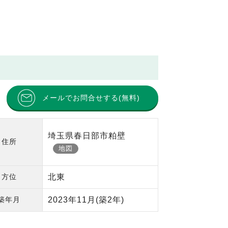
メールでお問合せする(無料)
埼玉県春日部市粕壁
住所
地図
方位
北東
築年月
2023年11月
(築2年)