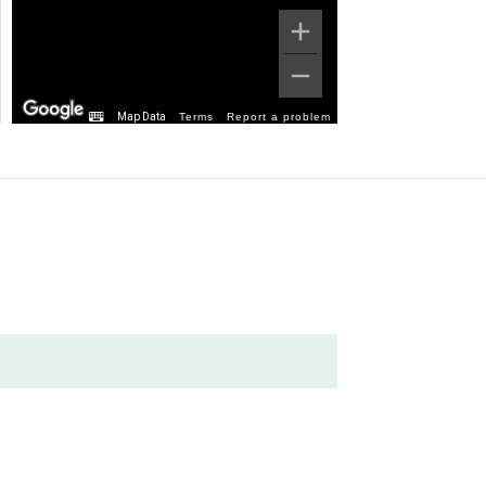
Map Data
Terms
Report a problem