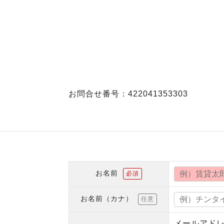
お問合せ番号：422041353303
お名前
必須
お名前（カナ）
任意
メールアド