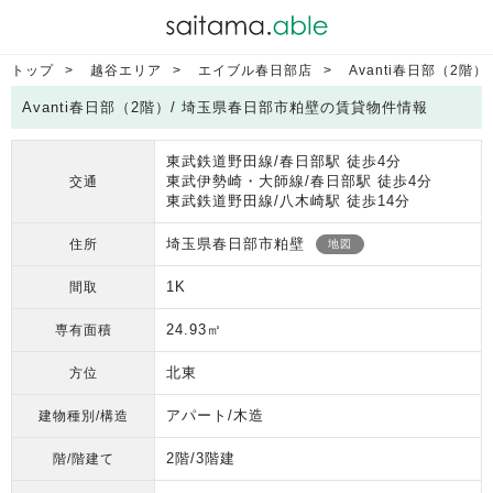
トップ
越谷エリア
エイブル春日部店
Avanti春日部（2階）
Avanti春日部（2階）/ 埼玉県春日部市粕壁の賃貸物件情報
東武鉄道野田線/春日部駅 徒歩4分
東武伊勢崎・大師線/春日部駅 徒歩4分
交通
東武鉄道野田線/八木崎駅 徒歩14分
埼玉県春日部市粕壁
住所
地図
1K
間取
24.93㎡
専有面積
北東
方位
アパート/木造
建物種別/構造
2階/3階建
階/階建て