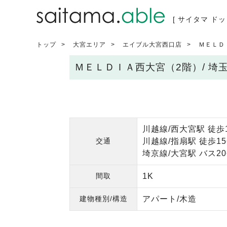
[ サイタマ ドッ
トップ
大宮エリア
エイブル大宮西口店
ＭＥＬＤ
ＭＥＬＤＩＡ西大宮（2階）/ 
川越線/西大宮駅 徒歩
交通
川越線/指扇駅 徒歩1
埼京線/大宮駅 バス2
間取
1K
建物種別/構造
アパート/木造