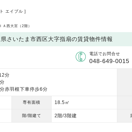
ト エイブル ]
ＩＡ西大宮（2階）
埼玉県さいたま市西区大字指扇の賃貸物件情報
電話でお問合せ
048-649-0015
12分
5分
0分赤羽根下車停歩6分
専有面積
18.5㎡
階/階建て
2階/3階建