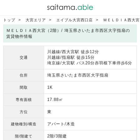
トップ
大宮エリア
エイブル大宮西口店
ＭＥＬＤＩＡ西大宮
ＭＥＬＤＩＡ西大宮（2階）/ 埼玉県さいたま市西区大字指扇の
賃貸物件情報
川越線/西大宮駅 徒歩12分
川越線/指扇駅 徒歩15分
交通
埼京線/大宮駅 バス20分赤羽根下車停歩6分
埼玉県さいたま市西区大字指扇
住所
1K
間取
17.88㎡
専有面積
東
方位
アパート/木造
建物種別/構造
2階/3階建
階/階建て