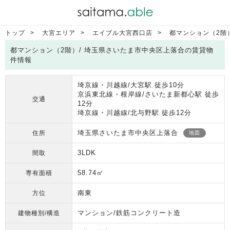
トップ
大宮エリア
エイブル大宮西口店
都マンション（2階
都マンション（2階）/ 埼玉県さいたま市中央区上落合の賃貸物
件情報
埼京線・川越線/大宮駅 徒歩10分
京浜東北線・根岸線/さいたま新都心駅 徒歩
交通
12分
埼京線・川越線/北与野駅 徒歩12分
埼玉県さいたま市中央区上落合
住所
地図
3LDK
間取
58.74㎡
専有面積
南東
方位
マンション/鉄筋コンクリート造
建物種別/構造