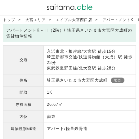
トップ
大宮エリア
エイブル大宮西口店
アパートメントK－
アパートメントK－Ⅲ（2階）/ 埼玉県さいたま市大宮区大成町の
賃貸物件情報
京浜東北・根岸線/大宮駅 徒歩15分
埼玉新都市交通/鉄道博物館（大成）駅 徒歩
交通
23分
東武鉄道野田線/北大宮駅 徒歩28分
埼玉県さいたま市大宮区大成町
住所
地図
1K
間取
26.67㎡
専有面積
南東
方位
アパート/軽量鉄骨造
建物種別/構造