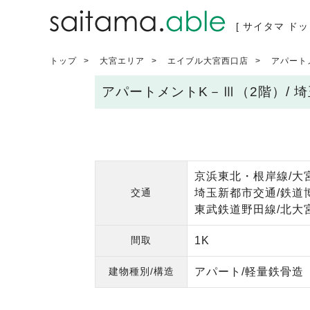
[ サイタマ ドッ
トップ
大宮エリア
エイブル大宮西口店
アパート
アパートメントK－Ⅲ（2階）/
京浜東北・根岸線/大宮
交通
埼玉新都市交通/鉄道
東武鉄道野田線/北大宮
間取
1K
建物種別/構造
アパート/軽量鉄骨造