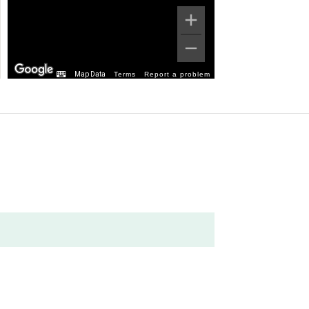
Map Data
Terms
Report a problem