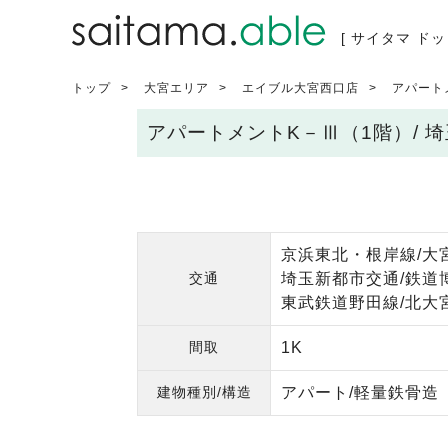
[ サイタマ ドッ
トップ
大宮エリア
エイブル大宮西口店
アパート
アパートメントK－Ⅲ（1階）/
京浜東北・根岸線/大宮
交通
埼玉新都市交通/鉄道
東武鉄道野田線/北大宮
間取
1K
建物種別/構造
アパート/軽量鉄骨造