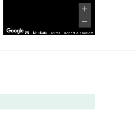
Map Data
Terms
Report a problem