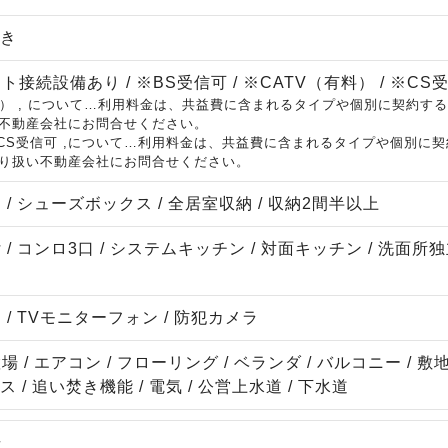
向き
接続設備あり / ※BS受信可 / ※CATV（有料） / ※CS
有料） , について…利用料金は、共益費に含まれるタイプや個別に契約
不動産会社にお問合せください。
 , CS受信可 ,について…利用料金は、共益費に含まれるタイプや個別
り扱い不動産会社にお問合せください。
/ シューズボックス / 全居室収納 / 収納2間半以上
/ コンロ3口 / システムキッチン / 対面キッチン / 洗面所独立
/ TVモニターフォン / 防犯カメラ
 / エアコン / フローリング / ベランダ / バルコニー / 
ス / 追い焚き機能 / 電気 / 公営上水道 / 下水道
場