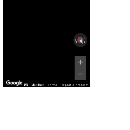
Map Data
Terms
Report a problem