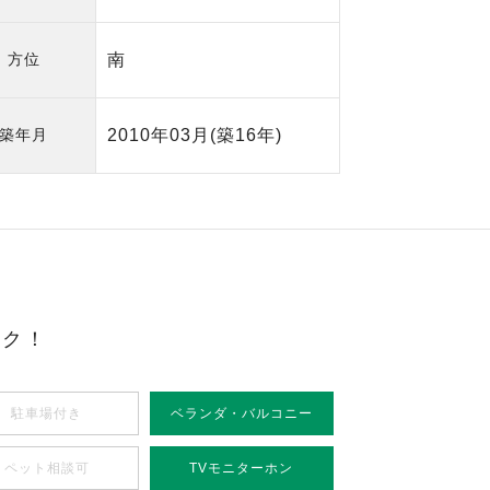
方位
南
築年月
2010年03月
(築16年)
ック！
駐車場付き
ベランダ・バルコニー
ペット相談可
TVモニターホン