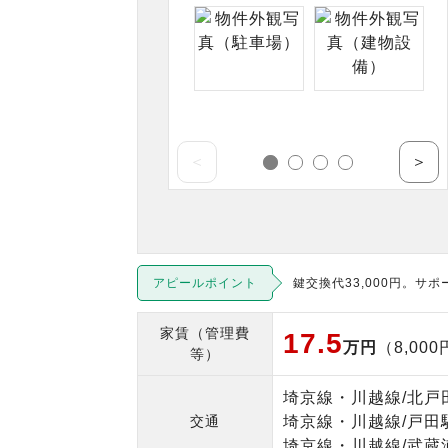
＜
＞
アピールポイント
鍵交換代33,000円。サポ
家賃（管理費
17.5
万円
（8,00
等）
埼京線・川越線/北戸
交通
埼京線・川越線/戸田駅
埼京線・川越線/武蔵浦