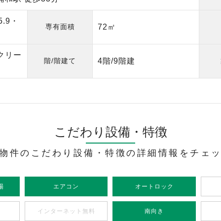
5.9・
専有面積
72㎡
クリー
階/階建て
4階/9階建
こだわり設備・特徴
物件のこだわり設備・特徴の詳細情報をチェ
場
エアコン
オートロック
インターネット無料
南向き