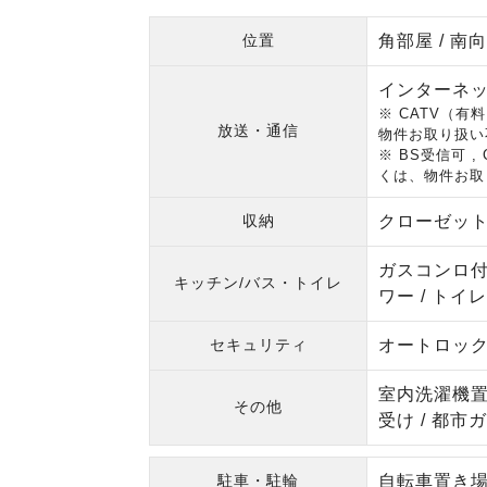
位置
角部屋 / 南
インターネット
※ CATV（
放送・通信
物件お取り扱い
※ BS受信可
くは、物件お取
収納
クローゼット 
ガスコンロ付 
キッチン/バス・トイレ
ワー / トイレ
セキュリティ
オートロック 
室内洗濯機置場
その他
受け / 都市ガ
駐車・駐輪
自転車置き