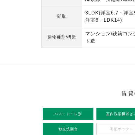
3LDK(洋室6.7・洋室
間取
洋室6・LDK14)
マンション/鉄筋コン
建物種別/構造
ト造
賃貸
バス・トイレ別
室内洗濯機置き
独立洗面台
宅配ボックス