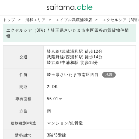
トップ
浦和エリア
エイブル武蔵浦和店
エクセルシア（3階
エクセルシア（3階）/ 埼玉県さいたま市南区四谷の賃貸物件情
報
埼京線/武蔵浦和駅 徒歩12分
武蔵野線/西浦和駅 徒歩14分
交通
埼京線/中浦和駅 徒歩18分
埼玉県さいたま市南区四谷
住所
地図
2LDK
間取
55.01㎡
専有面積
南
方位
マンション/鉄骨造
建物種別/構造
3階/3階建
階/階建て