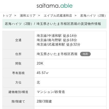
トップ
浦和エリア
エイブル武蔵浦和店
若海ハイツ（2階）
若海ハイツ（2階）/ 埼玉県さいたま市桜区西堀の賃貸物件情報
埼京線/中浦和駅 徒歩14分
埼京線/南与野駅 徒歩18分
交通
埼京線/武蔵浦和駅 徒歩32分
埼玉県さいたま市桜区西堀
住所
地図
2DK
間取
45.57㎡
専有面積
北
方位
マンション/鉄骨造
建物種別/構造
2階/3階建
階/階建て