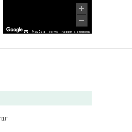
Map Data
Terms
Report a problem
1F