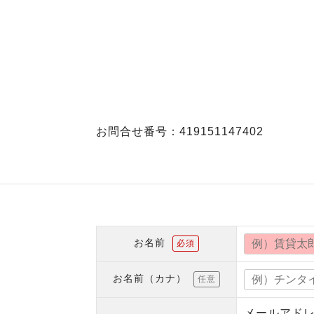
お問合せ番号：419151147402
お名前
必須
お名前（カナ）
任意
メールアド