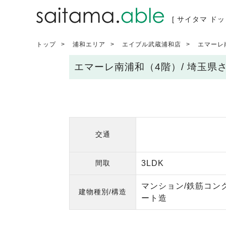
[ サイタマ ドッ
トップ
浦和エリア
エイブル武蔵浦和店
エマーレ
エマーレ南浦和（4階）/ 埼玉
交通
間取
3LDK
マンション/鉄筋コン
建物種別/構造
ート造