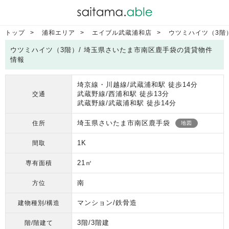
トップ
浦和エリア
エイブル武蔵浦和店
ウツミハイツ（3階
ウツミハイツ（3階）/ 埼玉県さいたま市南区鹿手袋の賃貸物件
情報
埼京線・川越線/武蔵浦和駅 徒歩14分
武蔵野線/西浦和駅 徒歩13分
交通
武蔵野線/武蔵浦和駅 徒歩14分
埼玉県さいたま市南区鹿手袋
住所
地図
1K
間取
21㎡
専有面積
南
方位
マンション/鉄骨造
建物種別/構造
3階/3階建
階/階建て